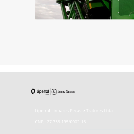
Lipetral Linhares Peças e Tratores Ltda
CNPJ: 27.733.195/0002-16