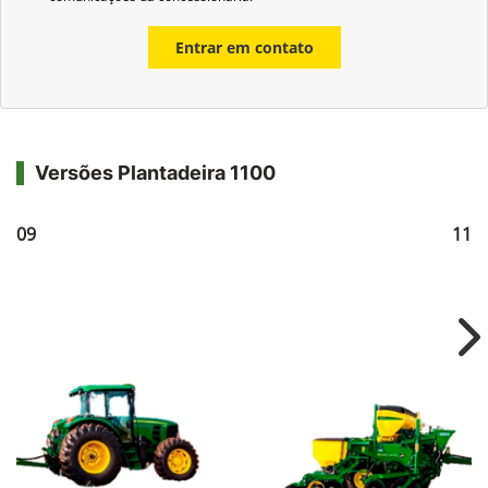
Entrar em contato
Versões Plantadeira 1100
1109
111
Ne