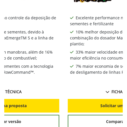
 no controle da deposição de
Excelente performance no 
sementes e fertilizante
 de sementes, devido à
10% melhor deposição de 
MaxEmergeTM 5 e a linha de
combinação do dosador MaxE
plantio;
 em manobras, além de 16%
33% maior velocidade em 
umo de combustível;
maior eficiência no consumo 
 sementes com a tecnologia
7% maior economia de sem
has RowCommand™.
de desligamento de linhas
HA TÉCNICA
FICHA T
r uma proposta
Solicitar uma
rar versão
Comparar 