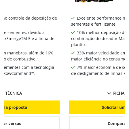
 no controle da deposição de
Excelente performance no 
sementes e fertilizante
 de sementes, devido à
10% melhor deposição de 
MaxEmergeTM 5 e a linha de
combinação do dosador MaxE
plantio;
 em manobras, além de 16%
33% maior velocidade em 
umo de combustível;
maior eficiência no consumo 
 sementes com a tecnologia
7% maior economia de sem
has RowCommand™.
de desligamento de linhas
HA TÉCNICA
FICHA T
r uma proposta
Solicitar uma
rar versão
Comparar 