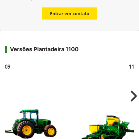
Entrar em contato
Versões Plantadeira 1100
1109
111
Ne