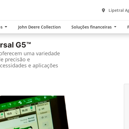
Lipetral A
os
John Deere Collection
Soluções financeiras
rsal G5™
 oferecem uma variedade
de precisão e
cessidades e aplicações