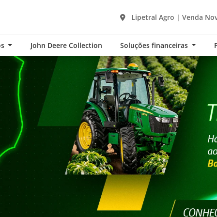
Lipetral Agro | Venda Nov
os
John Deere Collection
Soluções financeiras