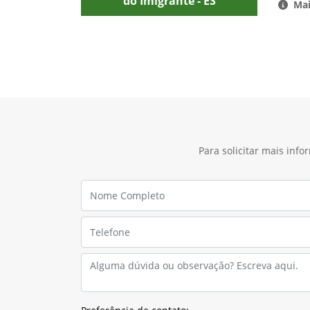
do Imigrante - ES
Mai
Para solicitar mais inf