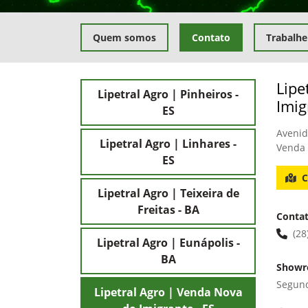
Quem somos
Contato
Trabalhe
Lipe
Lipetral Agro | Pinheiros -
Imig
ES
Avenid
Lipetral Agro | Linhares -
Venda 
ES
C
Lipetral Agro | Teixeira de
Freitas - BA
Conta
(28
Lipetral Agro | Eunápolis -
BA
Show
Segund
Lipetral Agro | Venda Nova