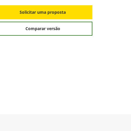
Solicitar uma proposta
S
Comparar versão