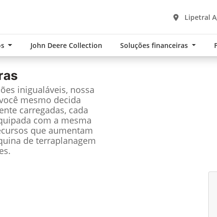
Lipetral A
os
John Deere Collection
Soluções financeiras
ras
ões inigualáveis, nossa
e você mesmo decida
mente carregadas, cada
equipada com a mesma
recursos que aumentam
quina de terraplanagem
es.