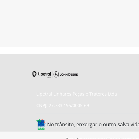
Lipetral Linhares Peças e Tratores Ltda
CNPJ: 27.733.195/0005-69
No trânsito, enxergar o outro salva vid