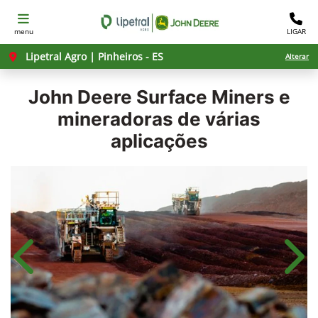
menu
LIGAR
Lipetral Agro | Pinheiros - ES
Alterar
John Deere
Surface Miners e
mineradoras de várias
aplicações
Anterior
Próx