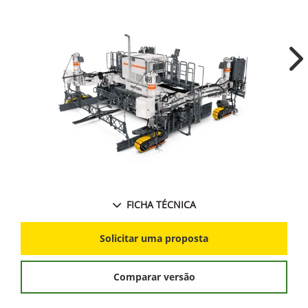
Ne
FICHA TÉCNICA
Solicitar uma proposta
Comparar versão