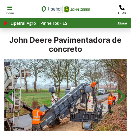
menu
LIGAR
Lipetral Agro | Pinheiros - ES
Alterar
John Deere
Pavimentadora de
concreto
Anterior
Próx