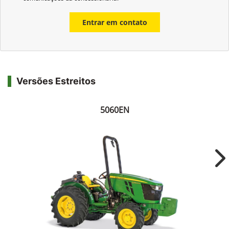
Entrar em contato
Versões Estreitos
5060EN
Ne