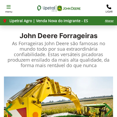
menu
LIGAR
Lipetral Agro | Venda Nova do Imigrante - ES
Alterar
John Deere
Forrageiras
As Forrageiras John Deere são famosas no
mundo todo por sua extraordinária
confiabilidade. Estas versáteis picadoras
produzem ensilado da mais alta qualidade, da
forma mais rentável do que nunca
Anterior
Próx