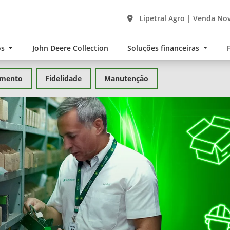
Lipetral Agro | Venda Nov
os
John Deere Collection
Soluções financeiras
amento
Fidelidade
Manutenção