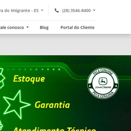
a do Imigrante - ES
(28) 3546-8400
Fale conosco
Blog
Portal do Cliente