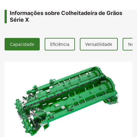
Informações sobre Colheitadeira de Grãos
Série X
Capacidade
Eficiência
Versatilidade
Nova