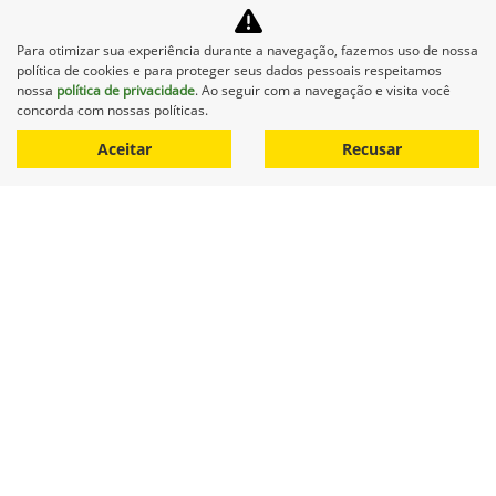
Formada por jovens do Sesi Senai Linhares, essa equipe
representa o talento, a criatividade e o espírito inovador de
uma nova geração que está moldando o futuro com coragem
Para otimizar sua experiência durante a navegação, fazemos uso de nossa
e conhecimento.
política de cookies e para proteger seus dados pessoais respeitamos
nossa
política de privacidade
. Ao seguir com a navegação e visita você
concorda com nossas políticas.
Aceitar
Recusar
Lipetral recebe Gerente de