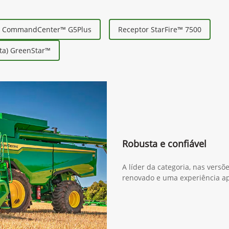
r CommandCenter™ G5Plus
Receptor StarFire™ 7500
ta) GreenStar™
Robusta e confiável
A líder da categoria, nas versõ
renovado e uma experiência a