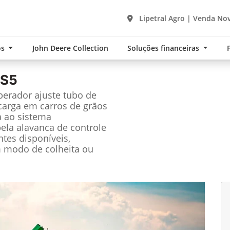
Lipetral Agro | Venda Nov
os
John Deere Collection
Soluções financeiras
 S5
perador ajuste tubo de
carga em carros de grãos
a ao sistema
ela alavanca de controle
ntes disponíveis,
m modo de colheita ou