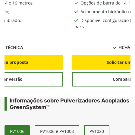
, 14 e 16 metros;
Opções de barra de 14, 16,
iplo;
Acionamento hidráulico da
calibrado.
Disponível configuração l
barra;
HA TÉCNICA
FICHA T
r uma proposta
Solicitar uma
rar versão
Comparar 
Informações sobre Pulverizadores Acoplados
GreenSystem™
PV1006
PV1006 e PV1008
PV1020