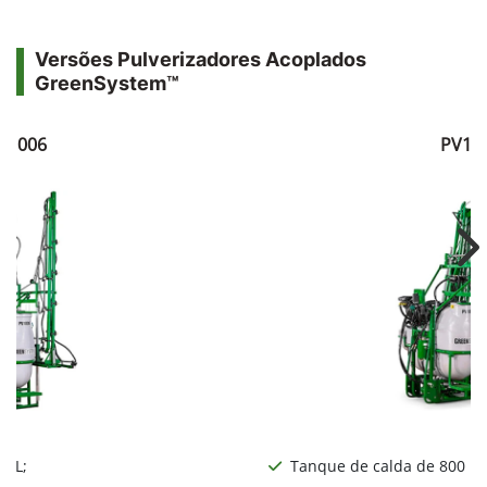
Versões Pulverizadores Acoplados
GreenSystem™
V1006
PV10
Ne
0 L;
Tanque de calda de 800 L;