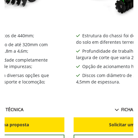
iscos de 440mm​;
Estrutura do chassi foi de
do solo em diferentes terreno
alho de até 320mm com
a 3,8m a 4,6m;
Profundidade de trabalho
largura de corte que varia 2,
bilidade completamente
a de impurezas;
Opção de acionamento hid
com diversas opções que
Discos com diâmetro de 2
ansporte e locomoção;
4,5mm de espessura.
HA TÉCNICA
FICHA T
r uma proposta
Solicitar uma