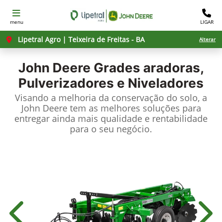
menu
LIGAR
Lipetral Agro | Teixeira de Freitas - BA
Alterar
John Deere
Grades aradoras,
Pulverizadores e Niveladores
Visando a melhoria da conservação do solo, a
John Deere tem as melhores soluções para
entregar ainda mais qualidade e rentabilidade
para o seu negócio.
Anterior
Próx