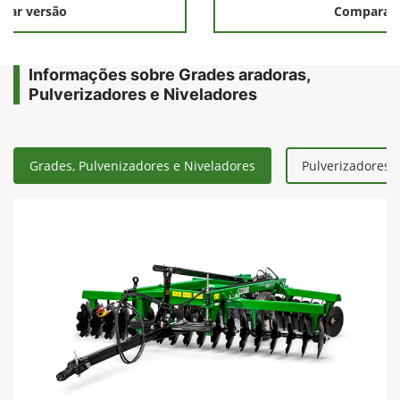
rar versão
Comparar 
Informações sobre Grades aradoras,
Pulverizadores e Niveladores
Grades, Pulvenizadores e Niveladores
Pulverizadores 