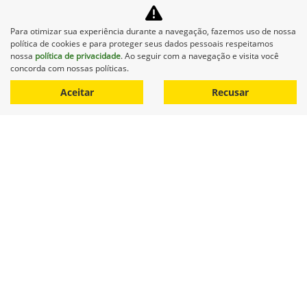
Formada por jovens do Sesi Senai Linhares, essa equipe
representa o talento, a criatividade e o espírito inovador de
uma nova geração que está moldando o futuro com coragem
Para otimizar sua experiência durante a navegação, fazemos uso de nossa
e conhecimento.
política de cookies e para proteger seus dados pessoais respeitamos
nossa
política de privacidade
. Ao seguir com a navegação e visita você
concorda com nossas políticas.
Aceitar
Recusar
Lipetral recebe Gerente de