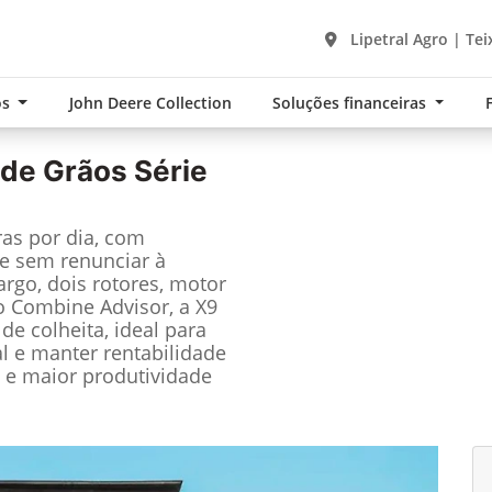
Lipetral Agro | Tei
os
John Deere Collection
Soluções financeiras
 de Grãos Série
ras por dia, com
e sem renunciar à
rgo, dois rotores, motor
o Combine Advisor, a X9
e colheita, ideal para
l e manter rentabilidade
s e maior produtividade