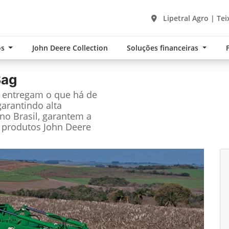
Lipetral Agro | Tei
os
John Deere Collection
Soluções financeiras
Bag
e entregam o que há de
garantindo alta
no Brasil, garantem a
 produtos John Deere