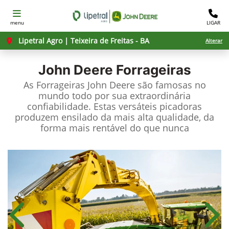
menu
LIGAR
Lipetral Agro | Teixeira de Freitas - BA
Alterar
John Deere
Forrageiras
As Forrageiras John Deere são famosas no
mundo todo por sua extraordinária
confiabilidade. Estas versáteis picadoras
produzem ensilado da mais alta qualidade, da
forma mais rentável do que nunca
Anterior
Próx