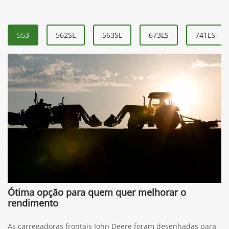
553
562SL
563SL
673LS
741LS
Ótima opção para quem quer melhorar o
rendimento
As carregadoras frontais John Deere foram desenhadas para