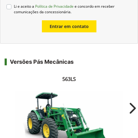
Li e aceito a
Política de Privacidade
e concordo em receber
comunicações da concessionária.
Entrar em contato
Versões Pás Mecânicas
563LS
Ne