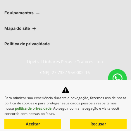
Equipamentos
Mapa do site
Política de privacidade
Lipetral Linhares Peças e Tratores Ltda
CNPJ: 27.733.195/0002-16
Para otimizar sua experiência durante a navegação, fazemos uso de nossa
No trânsito, enxergar o outro
política de cookies e para proteger seus dados pessoais respeitamos
salva vidas.
nossa
política de privacidade
. Ao seguir com a navegação e visita você
concorda com nossas políticas.
Aceitar
Recusar
Desenvolvido pela DEALERSPACE ® Direitos Reservados.