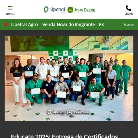
menu
LIGAR
Lipetral Agro | Venda Nova do Imigrante - ES
Alterar
Educate 2025: Entrega de Certificados