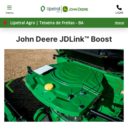
menu
LIGAR
Lipetral Agro | Teixeira de Freitas - BA
Alterar
John Deere
JDLink™ Boost
Anterior
Próx