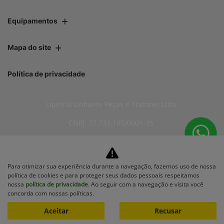
Equipamentos
Mapa do site
Política de privacidade
Lipetral Linhares Peças e Tratores Ltda
CNPJ: 27.733.195/0001-35
Para otimizar sua experiência durante a navegação, fazemos uso de nossa
No trânsito, enxergar o outro
política de cookies e para proteger seus dados pessoais respeitamos
salva vidas.
nossa
política de privacidade
. Ao seguir com a navegação e visita você
concorda com nossas políticas.
Aceitar
Recusar
Desenvolvido pela DEALERSPACE ® Direitos Reservados.