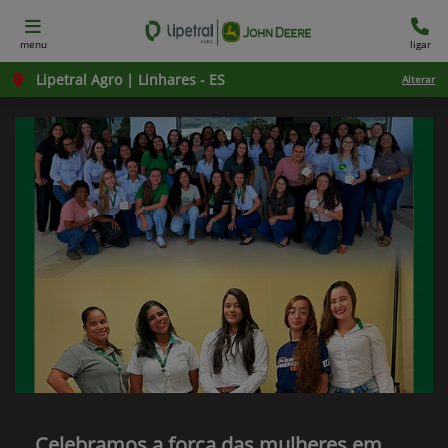
menu
ligar
Lipetral Agro | Linhares - ES
Alterar
Celebramos a força das mulheres em