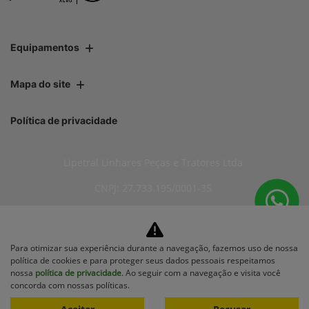
Equipamentos
Mapa do site
Política de privacidade
Lipetral Linhares Peças e Tratores Ltda
CNPJ: 27.733.195/0001-35
Para otimizar sua experiência durante a navegação, fazemos uso de nossa
No trânsito, enxergar o outro
política de cookies e para proteger seus dados pessoais respeitamos
salva vidas.
nossa
política de privacidade
. Ao seguir com a navegação e visita você
concorda com nossas políticas.