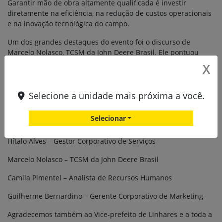
Garantir mão de obra altamente qualificada é investir
diretamente na eficiência, na redução de custos operacionais
e na inovação tecnológica do campo.
Um dos grandes destaques do evento foi o discurso de
Marcelo Nolasco, TCSM da John Deere Brasil. Ele pontuou
que, por mais que a tecnologia e a Inteligência Artificial
X
avancem no nosso setor, elas jamais funcionarão sem
profissionais capacitados por trás delas. A oportunidade é
imensa para quem está preparado.
Selecione a unidade mais próxima a você.
Estivemos presentes com um time focado em apoiar essa
Selecionar
transformação:
Hítalo Alves – Gestor Corporativo de Serviços
Marcelo Nolasco – TCSM da John Deere Brasil
Camila Pimentel – Analista de Recursos Humanos
Guilherme Bernardino – Gerente Corporativo de Marketing
Agradecemos também ao Vice-prefeito de Linhares e a toda a