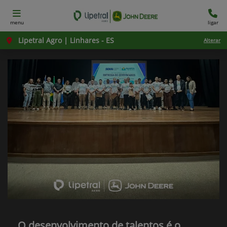
menu
ligar
Lipetral Agro | Linhares - ES
Alterar
O desenvolvimento de talentos é o