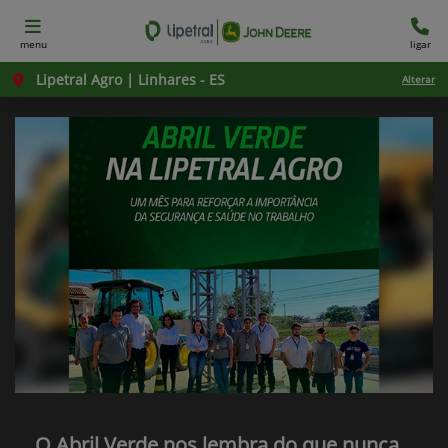
menu
ligar
Lipetral Agro | Linhares - ES
Alterar
O Abril Verde nos lembra do que nunca