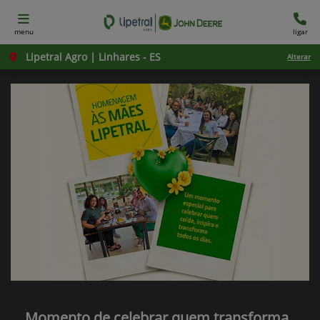
menu
ligar
Lipetral Agro | Linhares - ES
Alterar
Momento de celebrar quem transforma