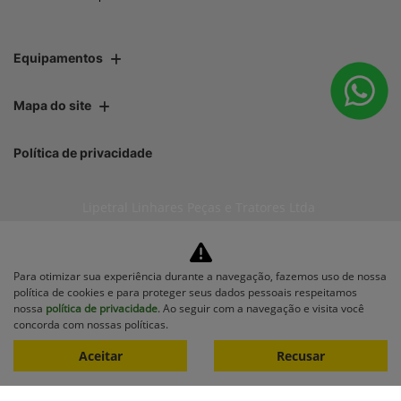
Equipamentos
Mapa do site
Política de privacidade
Lipetral Linhares Peças e Tratores Ltda
CNPJ: 27.733.195/0001-35
Para otimizar sua experiência durante a navegação, fazemos uso de nossa
política de cookies e para proteger seus dados pessoais respeitamos
nossa
política de privacidade
. Ao seguir com a navegação e visita você
No trânsito, enxergar o outro
concorda com nossas políticas.
salva vidas.
Aceitar
Recusar