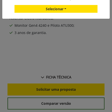
Motor agrícola turbo –intercooler de alto
desempenho e economia;
Selecionar
Transmissão sincronizada 9x3 ou 12x12 com
reversor eletro-hidráulico;
Monitor Gen4 4240 e Piloto ATU300;
3 anos de garantia.
FICHA TÉCNICA
Solicitar uma proposta
Comparar versão