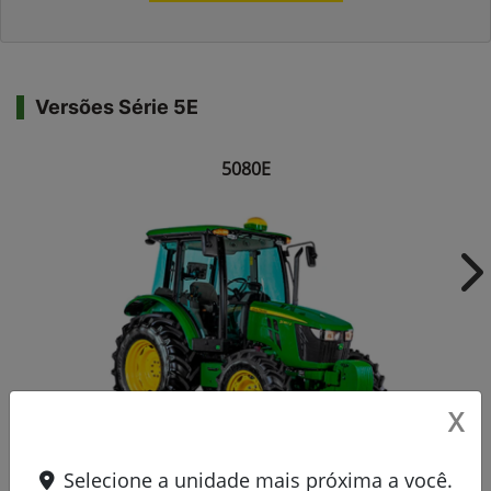
Versões Série 5E
5080E
Ne
X
Selecione a unidade mais próxima a você.