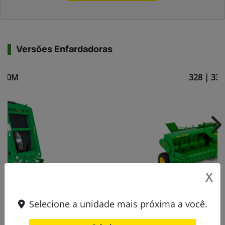
Versões Enfardadoras
560M
328 | 338
Ne
X
Selecione a unidade mais próxima a você.