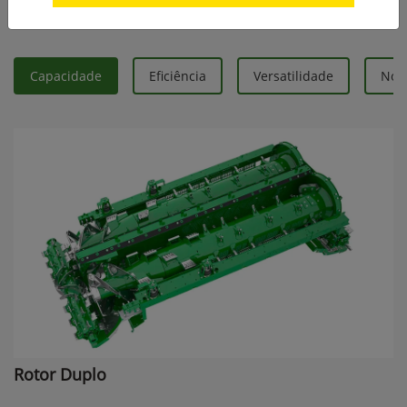
Série X
Capacidade
Eficiência
Versatilidade
Nova
Rotor Duplo