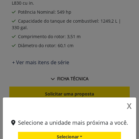
L830 cu in.
Potência Nominal: 549 hp
Capacidade do tanque de combustível: 1249,2 L |
330 gal.
Comprimento do rotor: 3,51 m
Diâmetro do rotor: 60,1 cm
+ Ver mais itens de série
FICHA TÉCNICA
Solicitar uma proposta
X
Comparar versão
Selecione a unidade mais próxima a você.
Informações sobre Colheitadeira de Grãos
Selecionar