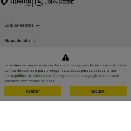
Equipamentos
Mapa do site
Política de privacidade
Para otimizar sua experiência durante a navegação, fazemos uso de nossa
política de cookies e para proteger seus dados pessoais respeitamos
Lipetral Linhares Peças e Tratores Ltda
nossa
política de privacidade
. Ao seguir com a navegação e visita você
concorda com nossas políticas.
CNPJ: 27.733.195/0001-35
Aceitar
Recusar
No trânsito, enxergar o outro
salva vidas.