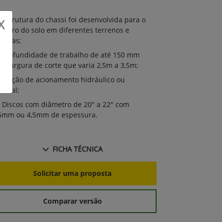
Estrutura 
Estrutura do chassi foi desenvolvida para o
X
preparo do so
eparo do solo em diferentes terrenos e
culturas;
lturas;
Profundida
Profundidade de trabalho de até 150 mm
com largura de
m largura de corte que varia 2,5m a 3,5m;
Ganho de 
Opção de acionamento hidráulico ou
melhor acabam
nual;
Discos com
Discos com diâmetro de 20" a 22" com
3,5mm ou 4,5
5mm ou 4,5mm de espessura.
FICHA TÉCNICA
S
Solicitar uma proposta
Comparar versão