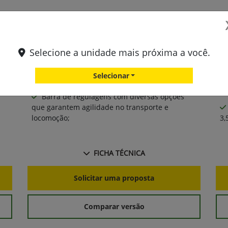
​;
Espaçamentos entre discos de 440mm​;
pr
Profundidade de trabalho de até 320mm
cu
;
com largura de corte que varia 3,8m a 4,6m;
Selecione a unidade mais próxima a você.
Mancais de alta durabilidade
co
completamente protegidos contra entrada de
Selecionar
impurezas;
ma
Barra de regulagens com diversas opções
que garantem agilidade no transporte e
locomoção;
3,
FICHA TÉCNICA
Solicitar uma proposta
Comparar versão