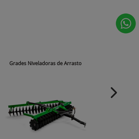
Grades Niveladoras de Arrasto
Grades 
Next