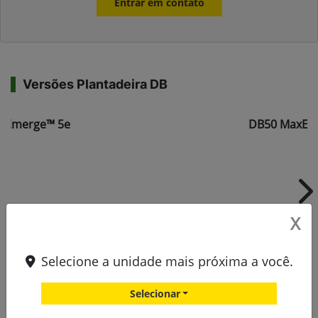
Entrar em contato
Versões Plantadeira DB
xEmerge™ 5e
DB50 MaxEm
Ne
X
Selecione a unidade mais próxima a você.
Selecionar