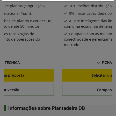
o de plantas (singulação);
16% melhor distribuição de
peracional (ha/h);
9% maior capacidade opera
linhas de plantio e coulter HP,
Ajuste inteligente das linh
mpo de até 50 minutos;
com uma economia de tempo 
ores tecnologias de
Equipada com as melhores
amento de operações do
conectividade e gerenciamen
mercado.
HA TÉCNICA
FICHA T
r uma proposta
Solicitar uma
rar versão
Comparar 
Informações sobre Plantadeira DB