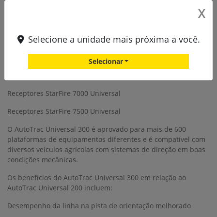
Monitores Universal G5
X
Monitores Universal G5Plus
Selecione a unidade mais próxima a você.
Receptores
Receptores StarFire™ 3000 Universal
Selecionar
Receptores StarFire 6000 Universal
Receptores StarFire 7000 Universal
Receptores StarFire 7500 Universal
O AutoTrac Universal 300 é aprovado para mais de 600
plataformas de equipamentos diferentes e é compatível com
diversos veículos agrícolas com sistemas de direção em boas
condições mecânicas.
Os benefícios do AutoTrac Universal 300 em relação ao
AutoTrac Universal 200 incluem:
Desempenho da linha na pista de orientação melhorado