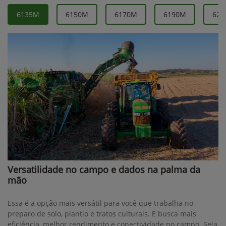
6135M
6150M
6170M
6190M
621
Versatilidade no campo e dados na palma da
mão
Essa é a opção mais versátil para você que trabalha no
preparo de solo, plantio e tratos culturais. E busca mais
eficiência, melhor rendimento e conectividade no campo. Seja