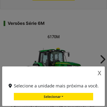
Versões Série 6M
6170M
Ne
X
Selecione a unidade mais próxima a você.
Selecionar