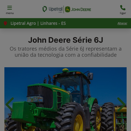
menu
ligar
Lipetral Agro | Linhares - ES
Alterar
John Deere
Série 6J
Os tratores médios da Série 6J representam a
união da tecnologia com a confiabilidade
Anterior
Próx