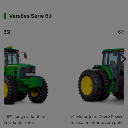
Versões Série 6J
6135J
6150
Ne
 II™: longa vida útil e
Motor John Deere PowerTech
 da vida do trator;
turboalimentado, com potênci