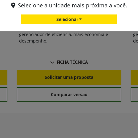
Selecione a unidade mais próxima a você.
Pacote de tecnologia integrada,
e
contemplando o Automation 4.0, manobras de
co
cabeceira, e JDLink™;
ca
Selecionar
Transmissão inteligente e18 com
gerenciador de eficiência, mais economia e
ge
desempenho.
d
FICHA TÉCNICA
Solicitar uma proposta
Comparar versão