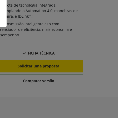
Pacote de 
Pacote de tecnologia integrada,
contemplando
ntemplando o Automation 4.0, manobras de
cabeceira, e J
beceira, e JDLink™;
Transmissã
Transmissão inteligente e18 com
gerenciador d
renciador de eficiência, mais economia e
desempenho.
esempenho.
FICHA TÉCNICA
S
Solicitar uma proposta
Comparar versão