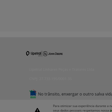
Lipetral Linhares Peças e Tratores Ltda
CNPJ: 27.733.195/0001-35
No trânsito, enxergar o outro salva vid
Para otimizar sua experiência durante a n
seus dados pessoais respeitamos nossa
p