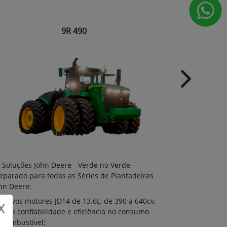
9R 490
Next
Soluções J
Soluções John Deere - Verde no Verde -
Preparado par
eparado para todas as Séries de Plantadeiras
John Deere;
hn Deere;
Novos moto
Novos motores JD14 de 13.6L, de 390 a 640cv,
X
de alta confi
 alta confiabilidade e eficiência no consumo
de combustíve
 combustível;