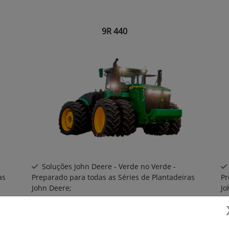
9R 440
Soluções John Deere - Verde no Verde -
as
Preparado para todas as Séries de Plantadeiras
Pr
John Deere;
Jo
cv,
Novos motores JD14 de 13.6L, de 390 a 640cv,
o
de alta confiabilidade e eficiência no consumo
de
de combustível;
de