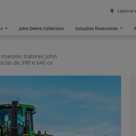
Lipetral 
os
John Deere Collection
Soluções financeiras
maiores tratores John
ias de 390 e 640 cv.