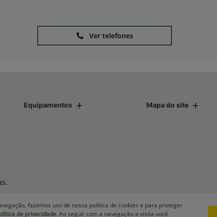
Ver telefones
Equipamentos
Mapa do site
as.
avegação, fazemos uso de nossa política de cookies e para proteger
olítica de privacidade
. Ao seguir com a navegação e visita você