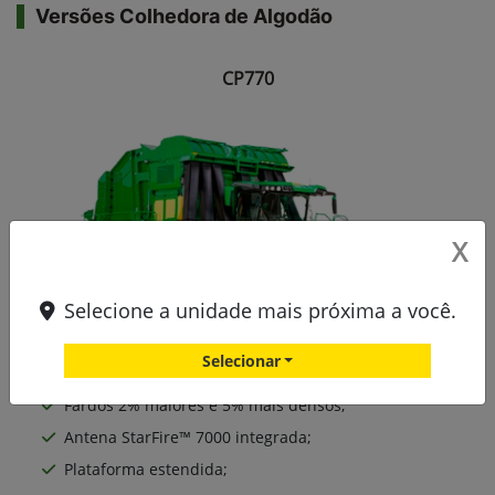
Versões Colhedora de Algodão
CP770
X
Selecione a unidade mais próxima a você.
Selecionar
Fardos 2% maiores e 5% mais densos;
Antena StarFire™ 7000 integrada;
Plataforma estendida;