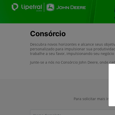
Consórcio
Descubra novos horizontes e alcance seus objet
personalizado para impulsionar sua produtividad
trabalhe a seu favor, impulsionando seu negócio
Junte-se a nós no Consórcio John Deere, onde c
Para solicitar mais inf