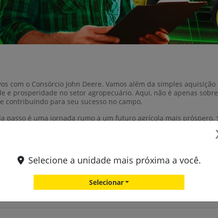
ivos com o Consórcio John Deere. Vamos além da simples aquisiçã
e e prosperidade no setor agropecuário. Aqui, não é apenas sobre
 e contribuindo para seu sucesso no campo.
ada passo é uma jornada rumo a um futuro agrícola mais próspero.
Selecione a unidade mais próxima a você.
Entre em contato com a nossa equipe
Selecionar
ormações, por favor, preencha o formulário abaixo que entraremos