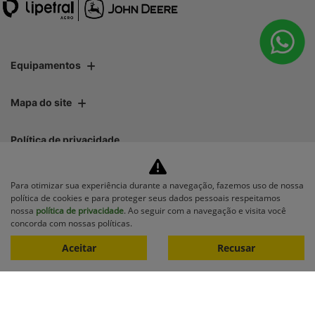
Equipamentos
Mapa do site
Política de privacidade
Lipetral Linhares Peças e Tratores Ltda
Para otimizar sua experiência durante a navegação, fazemos uso de nossa
política de cookies e para proteger seus dados pessoais respeitamos
CNPJ: 27.733.195/0001-35
nossa
política de privacidade
. Ao seguir com a navegação e visita você
concorda com nossas políticas.
Aceitar
Recusar
No trânsito, enxergar o outro
salva vidas.