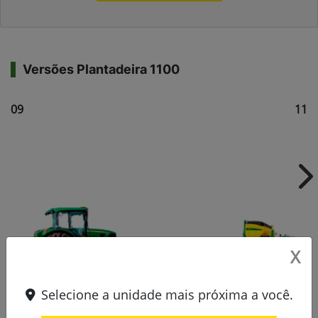
Versões Plantadeira 1100
1109
111
Ne
X
Selecione a unidade mais próxima a você.