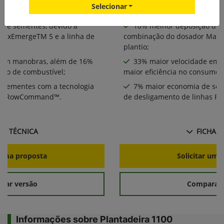
 no controle da deposição de
Excelente performance no 
Selecionar
sementes e fertilizante
 de sementes, devido à
10% melhor deposição de 
MaxEmergeTM 5 e a linha de
combinação do dosador MaxE
plantio;
 em manobras, além de 16%
33% maior velocidade em 
umo de combustível;
maior eficiência no consumo 
 sementes com a tecnologia
7% maior economia de sem
has RowCommand™.
de desligamento de linhas
HA TÉCNICA
FICHA T
r uma proposta
Solicitar uma
rar versão
Comparar 
Informações sobre Plantadeira 1100