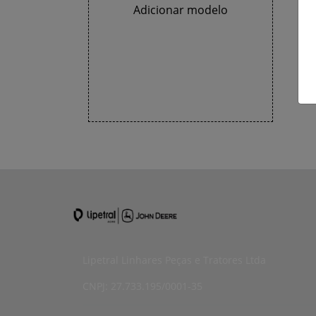
Adicionar modelo
Lipetral Linhares Peças e Tratores Ltda
CNPJ: 27.733.195/0001-35