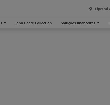
Lipetral 
os
John Deere Collection
Soluções financeiras