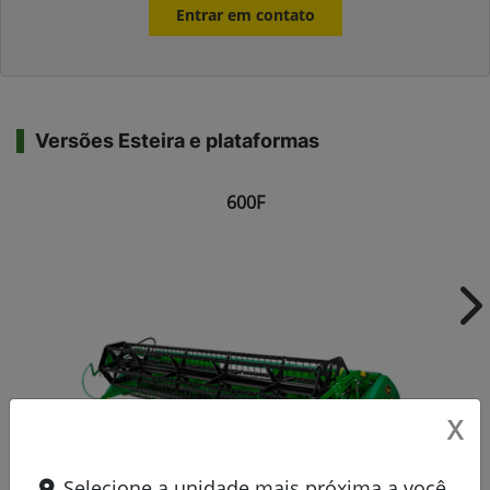
Entrar em contato
Versões Esteira e plataformas
600F
Ne
X
Selecione a unidade mais próxima a você.