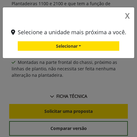
Plantadeiras 1100 e 2100 e que tem a função de
efetuar semeadura de grãos finos;
X
Facilidade de plantio de culturas de proteção do
solo ou alimentação animal juntamente com o plantio
Selecione a unidade mais próxima a você.
de milho ou soja;
Compatível com as versões radial ou a vácuo, tanto
Selecionar
em plantadeiras com transmissão mecânica como com
taxa variável;
Montadas na parte frontal do chassi, próximo as
linhas de plantio, não necessita ser feita nenhuma
alteração na plantadeira.
FICHA TÉCNICA
Solicitar uma proposta
Comparar versão