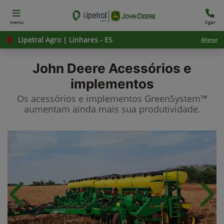
menu
ligar
Lipetral Agro | Linhares - ES
Alterar
John Deere
Acessórios e
implementos
Os acessórios e implementos GreenSystem™
aumentam ainda mais sua produtividade.​
Anterior
Próx