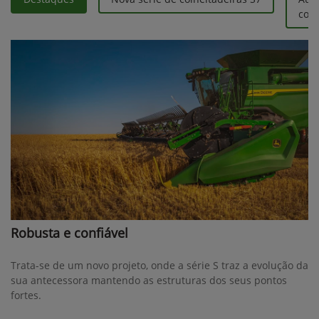
colh
Robusta e confiável
Trata-se de um novo projeto, onde a série S traz a evolução da
sua antecessora mantendo as estruturas dos seus pontos
fortes.