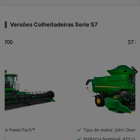
Versões Colheitadeiras Serie S7
7 700
S7 8
Ne
Deere PowerTech™
Tipo de motor: John Deere
 cv
Potência Nominal: 473 cv