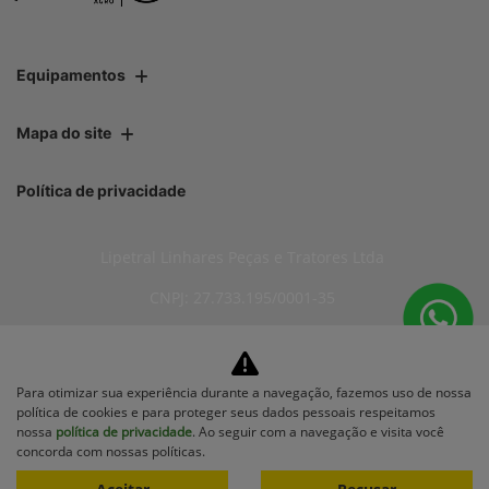
Equipamentos
Mapa do site
Política de privacidade
Lipetral Linhares Peças e Tratores Ltda
CNPJ: 27.733.195/0001-35
Para otimizar sua experiência durante a navegação, fazemos uso de nossa
No trânsito, enxergar o outro
política de cookies e para proteger seus dados pessoais respeitamos
salva vidas.
nossa
política de privacidade
. Ao seguir com a navegação e visita você
concorda com nossas políticas.