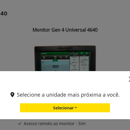
640
Monitor Gen 4 Universal 4640
Selecione a unidade mais próxima a você.
Tamanho da tela - 10,4”
Selecionar
Suporte Câmera de Vídeo - 4
Acesso remoto ao monitor - Sim