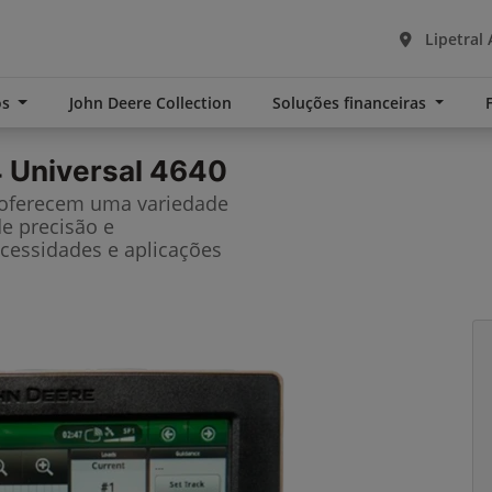
Lipetral 
os
John Deere Collection
Soluções financeiras
 Universal 4640
 oferecem uma variedade
de precisão e
cessidades e aplicações