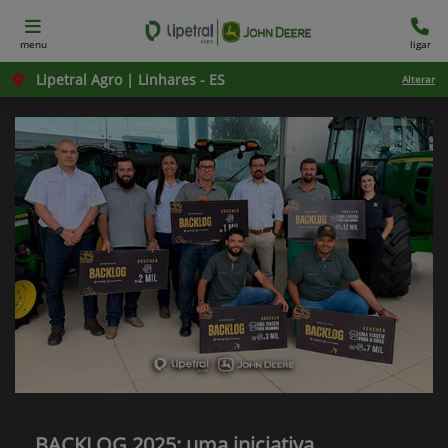
menu
ligar
Lipetral Agro | Linhares - ES
Alterar
BACKLOG 2025: uma iniciativa