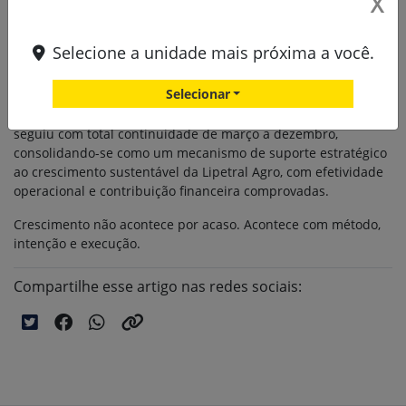
X
de peças.
O objetivo é maximizar o faturamento de peças e serviços por
Selecione a unidade mais próxima a você.
meio de uma gestão proativa do backlog, elevando a taxa de
conversão de oportunidades identificadas em campo.
Selecionar
Após um breve realinhamento em fevereiro, o programa
seguiu com total continuidade de março a dezembro,
consolidando-se como um mecanismo de suporte estratégico
ao crescimento sustentável da Lipetral Agro, com efetividade
operacional e contribuição financeira comprovadas.
Crescimento não acontece por acaso. Acontece com método,
intenção e execução.
Compartilhe esse artigo nas redes sociais: