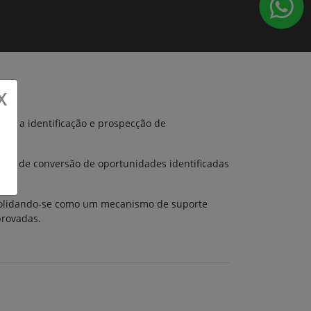
X
ca, a identificação e prospecção de
taxa de conversão de oportunidades identificadas
nsolidando-se como um mecanismo de suporte
provadas.