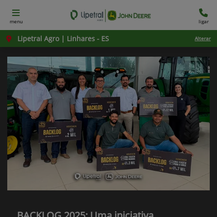
menu
ligar
Lipetral Agro | Linhares - ES
Alterar
BACKLOG 2025: Uma iniciativa